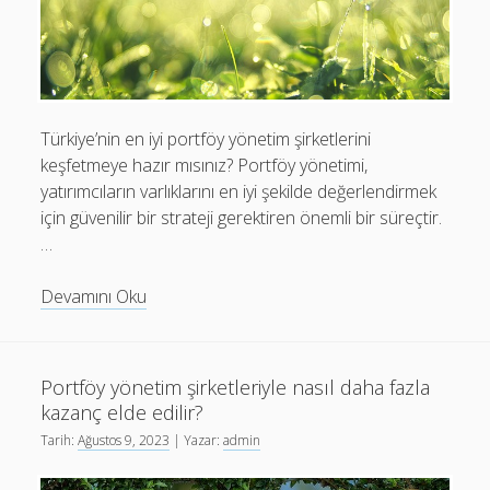
Türkiye’nin en iyi portföy yönetim şirketlerini
keşfetmeye hazır mısınız? Portföy yönetimi,
yatırımcıların varlıklarını en iyi şekilde değerlendirmek
için güvenilir bir strateji gerektiren önemli bir süreçtir.
…
Türkiye’nin
Devamını Oku
en
iyi
portföy
Portföy yönetim şirketleriyle nasıl daha fazla
yönetim
kazanç elde edilir?
şirketleri
Tarih:
Ağustos 9, 2023
| Yazar:
admin
hangileridir?