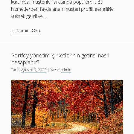
kurumsal müşteriler arasında popülerdir. Bu
hizmetlerden faydalanan müşteri profili, genellikle
yüksek gelirli ve…
Portföy
Devamını Oku
yönetimi
hizmetleri
veren
Portföy yönetimi şirketlerinin getirisi nasıl
şirketlerin
hesaplanır?
müşteri
Tarih:
Ağustos 9, 2023
| Yazar:
admin
profili
nasıldır?