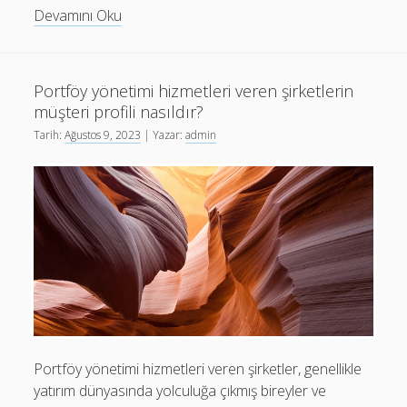
Portföy
Devamını Oku
yönetim
şirketleri
ile
Portföy yönetimi hizmetleri veren şirketlerin
yatırım
müşteri profili nasıldır?
yapmanın
Tarih:
Ağustos 9, 2023
| Yazar:
admin
avantajları
nelerdir?
Portföy yönetimi hizmetleri veren şirketler, genellikle
yatırım dünyasında yolculuğa çıkmış bireyler ve