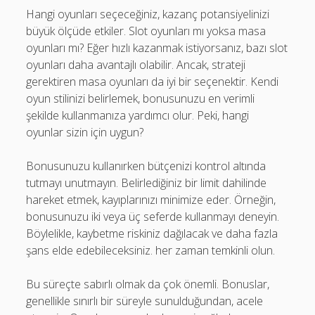
Hangi oyunları seçeceğiniz, kazanç potansiyelinizi
büyük ölçüde etkiler. Slot oyunları mı yoksa masa
oyunları mı? Eğer hızlı kazanmak istiyorsanız, bazı slot
oyunları daha avantajlı olabilir. Ancak, strateji
gerektiren masa oyunları da iyi bir seçenektir. Kendi
oyun stilinizi belirlemek, bonusunuzu en verimli
şekilde kullanmanıza yardımcı olur. Peki, hangi
oyunlar sizin için uygun?
Bonusunuzu kullanırken bütçenizi kontrol altında
tutmayı unutmayın. Belirlediğiniz bir limit dahilinde
hareket etmek, kayıplarınızı minimize eder. Örneğin,
bonusunuzu iki veya üç seferde kullanmayı deneyin.
Böylelikle, kaybetme riskiniz dağılacak ve daha fazla
şans elde edebileceksiniz. her zaman temkinli olun.
Bu süreçte sabırlı olmak da çok önemli. Bonuslar,
genellikle sınırlı bir süreyle sunulduğundan, acele