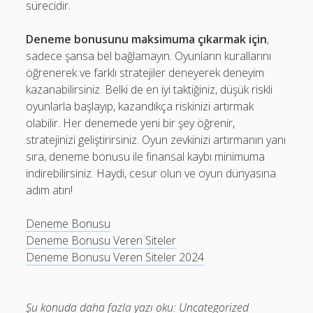
sürecidir.
Deneme bonusunu maksimuma çıkarmak için
,
sadece şansa bel bağlamayın. Oyunların kurallarını
öğrenerek ve farklı stratejiler deneyerek deneyim
kazanabilirsiniz. Belki de en iyi taktiğiniz, düşük riskli
oyunlarla başlayıp, kazandıkça riskinizi artırmak
olabilir. Her denemede yeni bir şey öğrenir,
stratejinizi geliştirirsiniz. Oyun zevkinizi artırmanın yanı
sıra, deneme bonusu ile finansal kaybı minimuma
indirebilirsiniz. Haydi, cesur olun ve oyun dünyasına
adım atın!
Deneme Bonusu
Deneme Bonusu Veren Siteler
Deneme Bonusu Veren Siteler 2024
Şu konuda daha fazla yazı oku:
Uncategorized