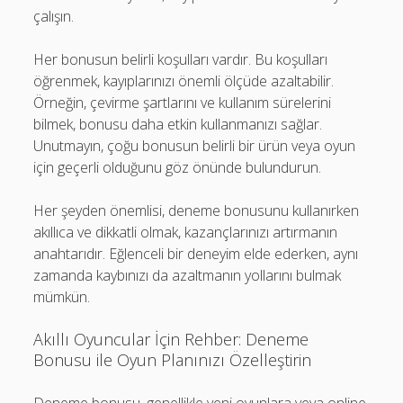
çalışın.
Her bonusun belirli koşulları vardır. Bu koşulları
öğrenmek, kayıplarınızı önemli ölçüde azaltabilir.
Örneğin, çevirme şartlarını ve kullanım sürelerini
bilmek, bonusu daha etkin kullanmanızı sağlar.
Unutmayın, çoğu bonusun belirli bir ürün veya oyun
için geçerli olduğunu göz önünde bulundurun.
Her şeyden önemlisi, deneme bonusunu kullanırken
akıllıca ve dikkatli olmak, kazançlarınızı artırmanın
anahtarıdır. Eğlenceli bir deneyim elde ederken, aynı
zamanda kaybınızı da azaltmanın yollarını bulmak
mümkün.
Akıllı Oyuncular İçin Rehber: Deneme
Bonusu ile Oyun Planınızı Özelleştirin