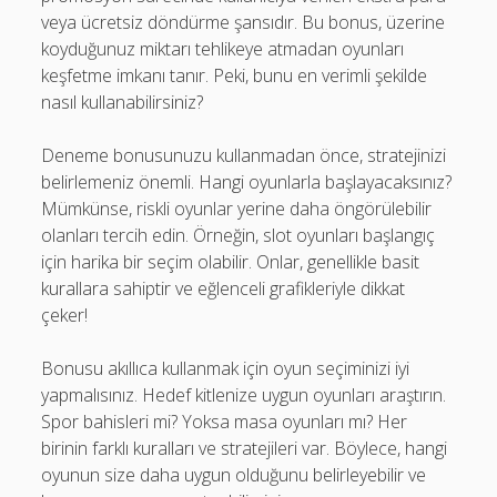
veya ücretsiz döndürme şansıdır. Bu bonus, üzerine
koyduğunuz miktarı tehlikeye atmadan oyunları
keşfetme imkanı tanır. Peki, bunu en verimli şekilde
nasıl kullanabilirsiniz?
Deneme bonusunuzu kullanmadan önce, stratejinizi
belirlemeniz önemli. Hangi oyunlarla başlayacaksınız?
Mümkünse, riskli oyunlar yerine daha öngörülebilir
olanları tercih edin. Örneğin, slot oyunları başlangıç
için harika bir seçim olabilir. Onlar, genellikle basit
kurallara sahiptir ve eğlenceli grafikleriyle dikkat
çeker!
Bonusu akıllıca kullanmak için oyun seçiminizi iyi
yapmalısınız. Hedef kitlenize uygun oyunları araştırın.
Spor bahisleri mi? Yoksa masa oyunları mı? Her
birinin farklı kuralları ve stratejileri var. Böylece, hangi
oyunun size daha uygun olduğunu belirleyebilir ve