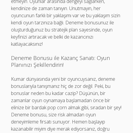
etmeyin. Oyunlar arasında dengeyi sağlarken,
kendinize de zaman tanıyın. Unutmayın, her
oyuncunun farklı bir yaklaşımı var ve bu yaklaşım sizin
kendi oyun tarzınıza bağlı. Deneme bonusunuz ile
oluşturduğunuz bu stratejik plan sayesinde, oyun
keyfinizi artıracak ve belki de kazancınızı
katlayacaksınız!
Deneme Bonusu ile Kazanç Sanatı: Oyun
Planınızı Şekillendirin!
Kumar dünyasında yeni bir oyuncuysanız, deneme
bonuslarıyla tanışmanız hiç de zor değil. Peki, bu
bonuslar neden bu kadar cazip? Düşünün, bir
zamanlar oyun oynamaya başlamadan önce bir
elinize bir bardak pop corn almak gibi, sıradan bir şey!
Deneme bonusu, size risk almadan oyun
deneyimleme fırsatı sunuyor. Hemen başlayıp
kazanabilir miyim diye merak ediyorsanız, doğru