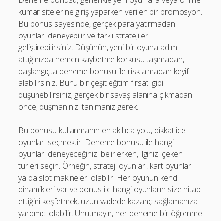
Deneme bonusu, genellikle yeni oyunlara veya online
kumar sitelerine giriş yaparken verilen bir promosyon.
Bu bonus sayesinde, gerçek para yatırmadan
oyunları deneyebilir ve farklı stratejiler
geliştirebilirsiniz. Düşünün, yeni bir oyuna adım
attığınızda hemen kaybetme korkusu taşımadan,
başlangıçta deneme bonusu ile risk almadan keyif
alabilirsiniz. Bunu bir çeşit eğitim fırsatı gibi
düşünebilirsiniz; gerçek bir savaş alanına çıkmadan
önce, düşmanınızı tanımanız gerek.
Bu bonusu kullanmanın en akıllıca yolu, dikkatlice
oyunları seçmektir. Deneme bonusu ile hangi
oyunları deneyeceğinizi belirlerken, ilginizi çeken
türleri seçin. Örneğin, strateji oyunları, kart oyunları
ya da slot makineleri olabilir. Her oyunun kendi
dinamikleri var ve bonus ile hangi oyunların size hitap
ettiğini keşfetmek, uzun vadede kazanç sağlamanıza
yardımcı olabilir. Unutmayın, her deneme bir öğrenme