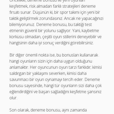
Öncelikle, deneme bonusu ile yeni oyunları
keşfetmek, risk almadan farklı stratejileri deneme
fırsatı sunar. Düşünün ki, bir spor takımı için yeni bir
taktik geliştirmek zorundasınız. Ancak ne yapacağınızı
bilemiyorunuz. Deneme bonusu, bu taktiği test
etmenin güvenli bir yolunu sağlıyor. Yani, kaybetme
korkusu olmadan, çeşitli oyun stillerini deneyebilir ve
hangisinin daha iyi sonuç verdiğini görebilirsiniz.
Bir diğer önemli nokta ise, bu bonusları kullanarak
hangi oyunların sizin için daha uygun olduğunu
anlamaktır. Her oyuncunun oyun tarzı farklıdır; kimisi
saldırgan bir yaklaşımı severken, kimisi daha
savunmacı bir oyun oynamayı tercih eder. Deneme
bonusu sayesinde, hangi tür oyunların sizi daha çok
eğlendirdiğini ve başarı sağladığını keşfetme şansınız
olur.
Son olarak, deneme bonusu, aynı zamanda