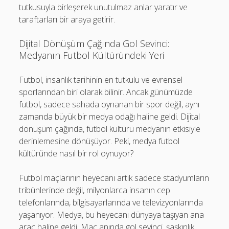
tutkusuyla birleşerek unutulmaz anlar yaratır ve
taraftarları bir araya getirir.
Dijital Dönüşüm Çağında Gol Sevinci:
Medyanın Futbol Kültüründeki Yeri
Futbol, insanlık tarihinin en tutkulu ve evrensel
sporlarından biri olarak bilinir. Ancak günümüzde
futbol, sadece sahada oynanan bir spor değil, aynı
zamanda büyük bir medya odağı haline geldi. Dijital
dönüşüm çağında, futbol kültürü medyanın etkisiyle
derinlemesine dönüşüyor. Peki, medya futbol
kültüründe nasıl bir rol oynuyor?
Futbol maçlarının heyecanı artık sadece stadyumların
tribünlerinde değil, milyonlarca insanın cep
telefonlarında, bilgisayarlarında ve televizyonlarında
yaşanıyor. Medya, bu heyecanı dünyaya taşıyan ana
araç haline geldi. Maç anında gol sevinci, şaşkınlık