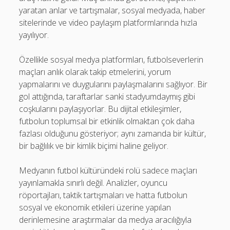
yaratan anlar ve tartışmalar, sosyal medyada, haber
sitelerinde ve video paylaşım platformlarında hızla
yayılıyor.
Özellikle sosyal medya platformları, futbolseverlerin
maçları anlık olarak takip etmelerini, yorum
yapmalarını ve duygularını paylaşmalarını sağlıyor. Bir
gol attığında, taraftarlar sanki stadyumdaymış gibi
coşkularını paylaşıyorlar. Bu dijital etkileşimler,
futbolun toplumsal bir etkinlik olmaktan çok daha
fazlası olduğunu gösteriyor; aynı zamanda bir kültür,
bir bağlılık ve bir kimlik biçimi haline geliyor.
Medyanın futbol kültüründeki rolü sadece maçları
yayınlamakla sınırlı değil. Analizler, oyuncu
röportajları, taktik tartışmaları ve hatta futbolun
sosyal ve ekonomik etkileri üzerine yapılan
derinlemesine araştırmalar da medya aracılığıyla