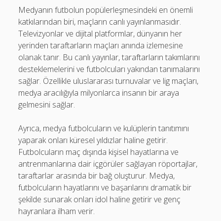
Medyanın futbolun popülerleşmesindeki en önemli
katkılarından biri, maçların canlı yayınlanmasıdır.
Televizyonlar ve dijital platformlar, dünyanın her
yerinden taraftarların maçları anında izlemesine
olanak tanır. Bu canlı yayınlar, taraftarların takımlarını
desteklemelerini ve futbolcuları yakından tanımalarını
sağlar. Özellikle uluslararası turnuvalar ve lig maçları,
medya aracılığıyla milyonlarca insanın bir araya
gelmesini sağlar.
Ayrıca, medya futbolcuların ve kulüplerin tanıtımını
yaparak onları küresel yıldızlar haline getirir.
Futbolcuların maç dışında kişisel hayatlarına ve
antrenmanlarına dair içgörüler sağlayan röportajlar,
taraftarlar arasında bir bağ oluşturur. Medya,
futbolcuların hayatlarını ve başarılarını dramatik bir
şekilde sunarak onları idol haline getirir ve genç
hayranlara ilham verir.