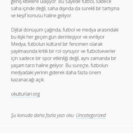
geniş kitlelere ulaşıyor. Bu sayede futbol, sadece
saha içinde değil, saha dışında da sürekli bir tartışma
ve keşif konusu haline geliyor.
Dijital dönüşüm çağında, futbol ve medya arasındaki
bu ilişki her geçen gün derinleşiyor ve evriliyor.
Medya, futbolun kültürel bir fenomen olarak
yayılmasında kritik bir rol oynuyor ve futbolseverler
için sadece bir spor etkinliği değil, aynı zamanda bir
yaşam tarzı haline geliyor. Bu süreçte, futbolun
medyadaki yerinin giderek daha fazla önem
kazanacağı açık.
okulturlari.org
Şu konuda daha fazla yazı oku:
Uncategorized