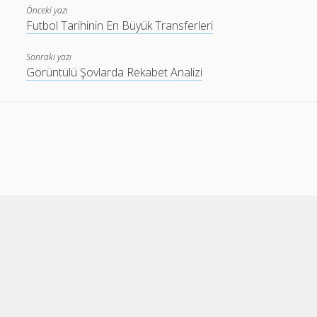
Önceki yazı
Futbol Tarihinin En Büyük Transferleri
Sonraki yazı
Görüntülü Şovlarda Rekabet Analizi
Cele Theme
by Compete Themes.