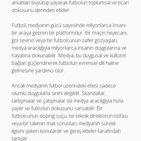
anlatıları büyütüp yayarak futbolun toplumsal ve ticari
dokusunu derinden etkiler.
Futbol, medyanın gücü sayesinde milyonlarca insanı
bir araya getiren bir platformdur. Bir maçın heyecanı,
gol sevinci veya bir futbolcunun zafer gözyaşları,
medya aracılığıyla milyonlarca insanın duygularına ve
hayatına dokunabilir. Medya, bu duygusal ve kültürel
bağları güçlendirerek futbolun evrensel dili haline
gelmesine yardımcı olur.
Ancak medyanın futbol üzerindeki etkisi sadece
olumlu duygularla sınırlı değildir. Skandallar,
tartışmalar ve çatışmalar da medya aracılığıyla hızla
yayılır ve futbolun dokusunu sarsabilir. Bir
futbolcunun doping suçu, bir teknik direktörün istifası
veya bir takımın mali sorunları, medyanın sürekli
ilgisini çeken konulardır ve geniş kitleler tarafından
tartışılır.