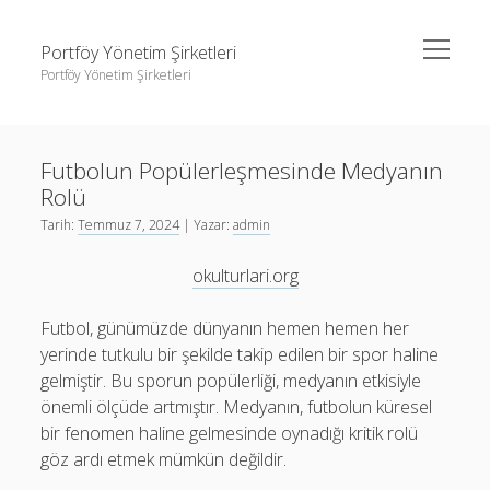
menüyü
Portföy Yönetim Şirketleri
aç
Portföy Yönetim Şirketleri
Yan
Ara
Menü
Liste
Ara
Futbolun Popülerleşmesinde Medyanın
Sayfa Listesi
Rolü
Youtube Beğeni Gönderme Hilesi
Liste
Tarih:
Temmuz 7, 2024
| Yazar:
admin
Sayfa Listesi
okulturlari.org
Youtube Beğeni Gönderme Hilesi
Futbol, günümüzde dünyanın hemen hemen her
yerinde tutkulu bir şekilde takip edilen bir spor haline
gelmiştir. Bu sporun popülerliği, medyanın etkisiyle
önemli ölçüde artmıştır. Medyanın, futbolun küresel
bir fenomen haline gelmesinde oynadığı kritik rolü
göz ardı etmek mümkün değildir.