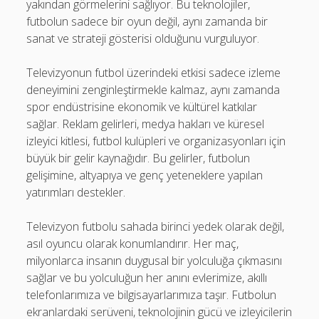
yakından görmelerini sağlıyor. Bu teknolojiler,
futbolun sadece bir oyun değil, aynı zamanda bir
sanat ve strateji gösterisi olduğunu vurguluyor.
Televizyonun futbol üzerindeki etkisi sadece izleme
deneyimini zenginleştirmekle kalmaz, aynı zamanda
spor endüstrisine ekonomik ve kültürel katkılar
sağlar. Reklam gelirleri, medya hakları ve küresel
izleyici kitlesi, futbol kulüpleri ve organizasyonları için
büyük bir gelir kaynağıdır. Bu gelirler, futbolun
gelişimine, altyapıya ve genç yeteneklere yapılan
yatırımları destekler.
Televizyon futbolu sahada birinci yedek olarak değil,
asıl oyuncu olarak konumlandırır. Her maç,
milyonlarca insanın duygusal bir yolculuğa çıkmasını
sağlar ve bu yolculuğun her anını evlerimize, akıllı
telefonlarımıza ve bilgisayarlarımıza taşır. Futbolun
ekranlardaki serüveni, teknolojinin gücü ve izleyicilerin