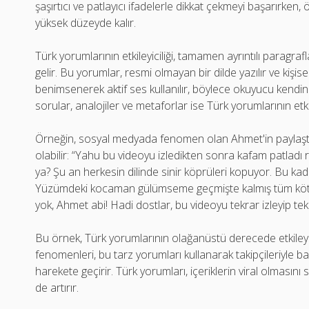
şaşırtıcı ve patlayıcı ifadelerle dikkat çekmeyi başarırken
yüksek düzeyde kalır.
Türk yorumlarının etkileyiciliği, tamamen ayrıntılı paragr
gelir. Bu yorumlar, resmi olmayan bir dilde yazılır ve kişise
benimsenerek aktif ses kullanılır, böylece okuyucu kendini
sorular, analojiler ve metaforlar ise Türk yorumlarının etkil
Örneğin, sosyal medyada fenomen olan Ahmet'in paylaştığ
olabilir: “Yahu bu videoyu izledikten sonra kafam patladı
ya? Şu an herkesin dilinde sinir köprüleri kopuyor. Bu k
Yüzümdeki kocaman gülümseme geçmişte kalmış tüm kötü g
yok, Ahmet abi! Hadi dostlar, bu videoyu tekrar izleyip tek
Bu örnek, Türk yorumlarının olağanüstü derecede etkile
fenomenleri, bu tarz yorumları kullanarak takipçileriyle ba
harekete geçirir. Türk yorumları, içeriklerin viral olmasını 
de artırır.