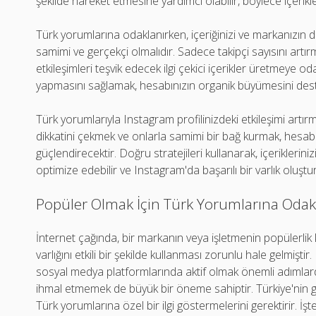
şekilde hareket etmesine yardımcı olabilir, böylece içerikler
Türk yorumlarına odaklanırken, içeriğinizi ve markanızın
samimi ve gerçekçi olmalıdır. Sadece takipçi sayısını artı
etkileşimleri teşvik edecek ilgi çekici içerikler üretmeye 
yapmasını sağlamak, hesabınızın organik büyümesini dest
Türk yorumlarıyla Instagram profilinizdeki etkileşimi artır
dikkatini çekmek ve onlarla samimi bir bağ kurmak, hesabı
güçlendirecektir. Doğru stratejileri kullanarak, içeriklerini
optimize edebilir ve Instagram'da başarılı bir varlık oluştura
Popüler Olmak İçin Türk Yorumlarına Oda
İnternet çağında, bir markanın veya işletmenin popülerlik 
varlığını etkili bir şekilde kullanması zorunlu hale gelmişt
sosyal medya platformlarında aktif olmak önemli adımlard
ihmal etmemek de büyük bir öneme sahiptir. Türkiye'nin ge
Türk yorumlarına özel bir ilgi göstermelerini gerektirir. İ