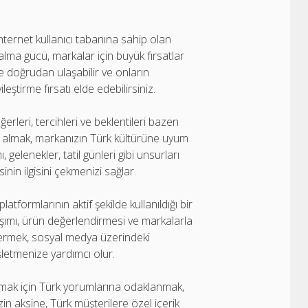
nternet kullanıcı tabanına sahip olan
n alma gücü, markalar için büyük fırsatlar
 doğrudan ulaşabilir ve onların
ileştirme fırsatı elde edebilirsiniz.
rleri, tercihleri ve beklentileri bazen
ate almak, markanızın Türk kültürüne uyum
 gelenekler, tatil günleri gibi unsurları
nin ilgisini çekmenizi sağlar.
formlarının aktif şekilde kullanıldığı bir
aşımı, ürün değerlendirmesi ve markalarla
m vermek, sosyal medya üzerindeki
işletmenize yardımcı olur.
mak için Türk yorumlarına odaklanmak,
zin aksine, Türk müşterilere özel içerik