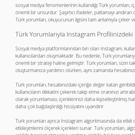
sosyal medya fenomenlerinin kullandığı Türk yorumları, içerik
önemli bir unsurdur. Şaşırtıcı ifadeler, patlamayı andıran 
Türk yorumları, okuyucunun ilgisini tam anlamıyla çeker ve
Türk Yorumlarıyla Instagram Profilinizdeki E
Sosyal medya platformlarından biri olan Instagram, kulla
kullanıcılardan oluşmaktadır. Bu nedenle, Türk yorumlarıyl
önemli bir strateji haline gelmiştir. Türk yorumları, sizin 
oluşturmanıza yardımcı olurken, aynı zamanda hesabınızın p
Türk yorumları, hesabınızdaki içeriğe değer katan geribildir
kullanıcıların dikkatini çekerek takip etme oranınızı artırabi
olarak yorumlaması, içeriklerinizi daha kişiselleştirilmiş hale
daha çok bağdaştırdığı hissiyatını uyandırır.
Türk yorumları ayrıca Instagram algoritmasında da etkili olab
etkileşimlerini ölçerek içerikleri sunar. Türk yorumları, algo