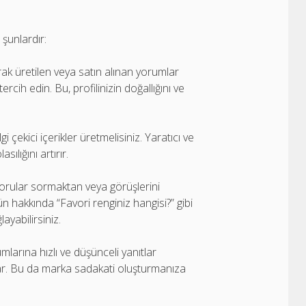
 şunlardır:
ak üretilen veya satın alınan yorumlar
rcih edin. Bu, profilinizin doğallığını ve
 ilgi çekici içerikler üretmelisiniz. Yaratıcı ve
ılığını artırır.
n sorular sormaktan veya görüşlerini
n hakkında “Favori renginiz hangisi?” gibi
ayabilirsiniz.
larına hızlı ve düşünceli yanıtlar
ğlar. Bu da marka sadakati oluşturmanıza