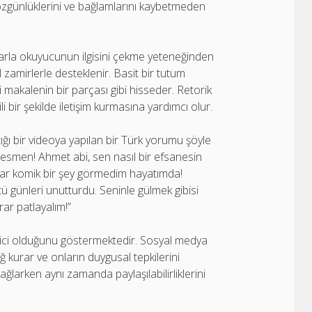
, özgünlüklerini ve bağlamlarını kaybetmeden
aflarla okuyucunun ilgisini çekme yeteneğinden
l zamirlerle desteklenir. Basit bir tutum
 makalenin bir parçası gibi hisseder. Retorik
i bir şekilde iletişim kurmasına yardımcı olur.
ı bir videoya yapılan bir Türk yorumu şöyle
 resmen! Ahmet abi, sen nasıl bir efsanesin
adar komik bir şey görmedim hayatımda!
ünleri unutturdu. Seninle gülmek gibisi
rar patlayalım!”
yici olduğunu göstermektedir. Sosyal medya
ğ kurar ve onların duygusal tepkilerini
sağlarken aynı zamanda paylaşılabilirliklerini