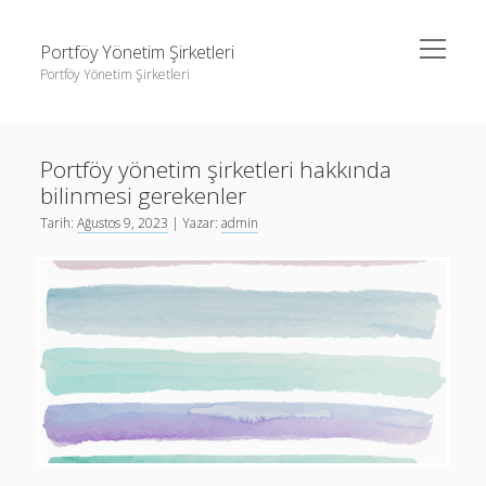
menüyü
Portföy Yönetim Şirketleri
aç
Portföy Yönetim Şirketleri
Yan
Ara
Menü
Liste
Ara
Portföy yönetim şirketleri hakkında
Sayfa Listesi
bilinmesi gerekenler
Youtube Beğeni Gönderme Hilesi
Liste
Tarih:
Ağustos 9, 2023
| Yazar:
admin
Sayfa Listesi
Youtube Beğeni Gönderme Hilesi