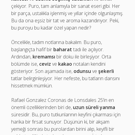
çekiyor. Puro, tam anlamıyla bir sanat eseri gibi. Her
bir parça, ustalıkla işlenmiş ve yıllar içinde olgunlaşmış.
Bu da ona eşsiz bir tat ve aroma kazandırıyor. Peki,
bu puroyu bu kadar özel yapan nedir?
Öncelikle, tadım notlarına bakalım. Bu puro,
başlangıçta hafif bir
baharat
tadı ile açılıyor.
Ardından,
kremamsı
bir doku ile birleşiyor. Orta
bölümde ise,
ceviz
ve
kakao
notaları kendini
gösteriyor. Son aşamada ise,
odunsu
ve
şekerli
tatlar belirginleşiyor. Her nefeste, bu tatların dansını
hissetmek mümkün.
Rafael Gonzalez Coronas de Lonsdales 25’in en
önemli özelliklerinden biri de,
uzun süreli yanma
süresidir. Bu, puro tutkunlarının keyfini çıkarması için
harika bir fırsat sunuyor. Düşünün ki, bir akşam
yemeği sonrası bu purolardan birini alıp, keyifli bir