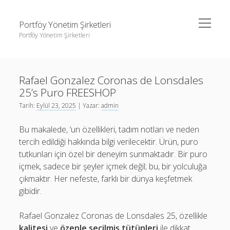
menüyü
Portföy Yönetim Şirketleri
aç
Portföy Yönetim Şirketleri
Yan
Ara
Menü
Liste
Ara
Rafael Gonzalez Coronas de Lonsdales
Sayfa Listesi
25’s Puro FREESHOP
Youtube Beğeni Gönderme Hilesi
Liste
Tarih:
Eylül 23, 2025
| Yazar:
admin
Sayfa Listesi
Bu makalede, ‘un özellikleri, tadım notları ve neden
Youtube Beğeni Gönderme Hilesi
tercih edildiği hakkında bilgi verilecektir. Ürün, puro
tutkunları için özel bir deneyim sunmaktadır. Bir puro
içmek, sadece bir şeyler içmek değil; bu, bir yolculuğa
çıkmaktır. Her nefeste, farklı bir dünya keşfetmek
gibidir.
Rafael Gonzalez Coronas de Lonsdales 25, özellikle
kalitesi
ve
özenle seçilmiş tütünleri
ile dikkat