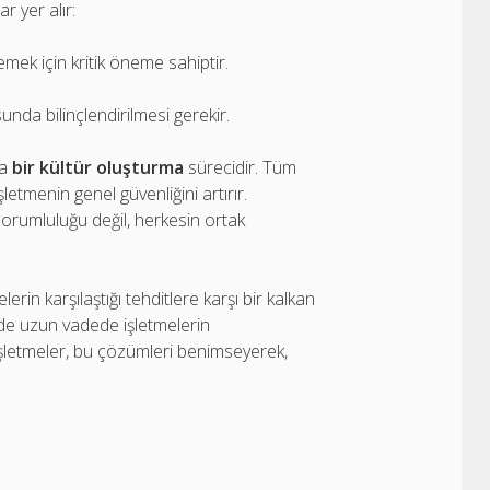
ar yer alır:
emek için kritik öneme sahiptir.
.
unda bilinçlendirilmesi gerekir.
da
bir kültür oluşturma
sürecidir. Tüm
letmenin genel güvenliğini artırır.
orumluluğu değil, herkesin ortak
erin karşılaştığı tehditlere karşı bir kalkan
de uzun vadede işletmelerin
. İşletmeler, bu çözümleri benimseyerek,