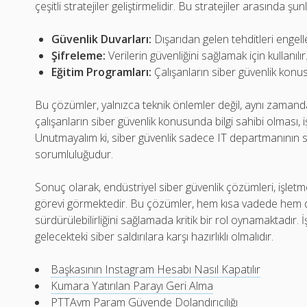
çeşitli stratejiler geliştirmelidir. Bu stratejiler arasında şunl
Güvenlik Duvarları:
Dışarıdan gelen tehditleri engell
Şifreleme:
Verilerin güvenliğini sağlamak için kullanılır
Eğitim Programları:
Çalışanların siber güvenlik konus
Bu çözümler, yalnızca teknik önlemler değil, aynı zaman
çalışanların siber güvenlik konusunda bilgi sahibi olması, iş
Unutmayalım ki, siber güvenlik sadece IT departmanının s
sorumluluğudur.
Sonuç olarak, endüstriyel siber güvenlik çözümleri, işletmel
görevi görmektedir. Bu çözümler, hem kısa vadede hem 
sürdürülebilirliğini sağlamada kritik bir rol oynamaktadır
gelecekteki siber saldırılara karşı hazırlıklı olmalıdır.
Başkasının Instagram Hesabı Nasıl Kapatılır
Kumara Yatırılan Parayı Geri Alma
PTTAvm Param Güvende Dolandırıcılığı