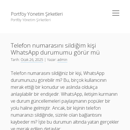
menüyü
Portföy Yönetim Şirketleri
aç
Portföy Yönetim Şirketleri
Yan
Ara
Menü
Liste
Ara
Telefon numarasını sildiğim kişi
Sayfa Listesi
WhatsApp durumumu görür mü
Youtube Beğeni Gönderme Hilesi
Liste
Tarih:
Ocak 26, 2025
| Yazar:
admin
Sayfa Listesi
Telefon numarasını sildiğiniz bir kişi, WhatsApp
Youtube Beğeni Gönderme Hilesi
durumunuzu görebilir mi? Bu, birçok kullanıcının
merak ettiği bir konudur ve aslında oldukça
anlaşılabilir bir endişedir. WhatsApp, iletişim kurmanın
ve durum güncellemeleri paylaşmanın popüler bir
yolu haline gelmiştir. Ancak, bir kişinin telefon
numaranızı sildiğinde, sizinle olan bağlantısını
kaybeder mi? İşte bu durumun altında yatan gerçekler
ve merak edilen detaylar: