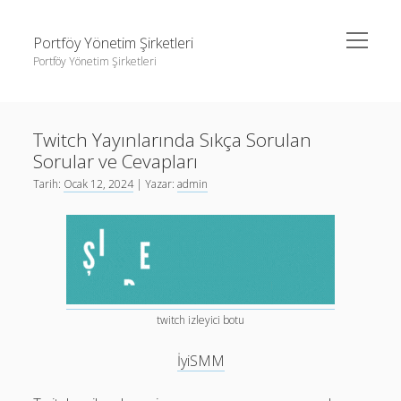
menüyü
Portföy Yönetim Şirketleri
aç
Portföy Yönetim Şirketleri
Yan
Ara
Menü
Liste
Ara
Twitch Yayınlarında Sıkça Sorulan
Sayfa Listesi
Sorular ve Cevapları
Youtube Beğeni Gönderme Hilesi
Liste
Tarih:
Ocak 12, 2024
| Yazar:
admin
Sayfa Listesi
Youtube Beğeni Gönderme Hilesi
twitch izleyici botu
İyiSMM