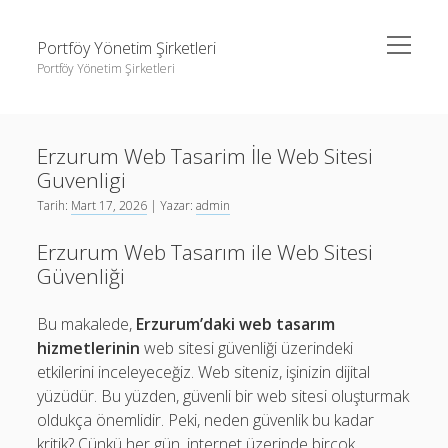
menüyü
Portföy Yönetim Şirketleri
aç
Portföy Yönetim Şirketleri
Yan
Ara
Menü
Liste
Ara
Erzurum Web Tasarim İle Web Sitesi
Sayfa Listesi
Guvenligi
Youtube Beğeni Gönderme Hilesi
Liste
Tarih:
Mart 17, 2026
| Yazar:
admin
Sayfa Listesi
Erzurum Web Tasarım ile Web Sitesi
Youtube Beğeni Gönderme Hilesi
Güvenliği
Bu makalede,
Erzurum’daki web tasarım
hizmetlerinin
web sitesi güvenliği üzerindeki
etkilerini inceleyeceğiz. Web siteniz, işinizin dijital
yüzüdür. Bu yüzden, güvenli bir web sitesi oluşturmak
oldukça önemlidir. Peki, neden güvenlik bu kadar
kritik? Çünkü her gün, internet üzerinde birçok