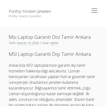
menüyü
Portföy Yönetim Şirketleri
aç
Portföy Yönetim Şirketleri
Yan
Ara
Menü
Liste
Ara
Msi Laptop Garanti Disi Tamir Ankara
Sayfa Listesi
Tarih:
Haziran 14, 2026
| Yazar:
admin
Youtube Beğeni Gönderme Hilesi
Liste
MSI Laptop Garanti Dışı Tamir Ankara
Sayfa Listesi
Youtube Beğeni Gönderme Hilesi
Ankara’da MSI laptoplarınızın garanti dışı tamir
hizmetleri hakkında bilgi alacaksınız. Uzman
teknisyenler tarafından yapılan hızlı ve güvenilir tamir
süreçleriyle cihazlarınızı yeniden kullanıma
kazandırıyoruz. Bilgisayarınızı tamir ettirmek, çoğu
zaman düşündüğünüz kadar karmaşık değildir. İlk
adım, sorunun ne olduğunu anlamaktır. Bazen basit
bir yazılım hatası, bazen de donanım arızası ile karşı