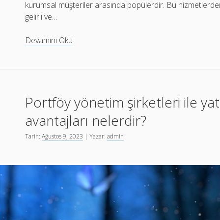
kurumsal müşteriler arasında popülerdir. Bu hizmetlerden 
gelirli ve…
Portföy
Devamını Oku
yönetimi
hizmetleri
veren
şirketlerin
Portföy yönetim şirketleri ile y
müşteri
profili
avantajları nelerdir?
nasıldır?
Tarih:
Ağustos 9, 2023
| Yazar:
admin