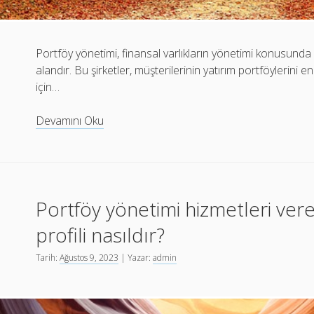
Portföy yönetimi, finansal varlıkların yönetimi konusunda 
alandır. Bu şirketler, müşterilerinin yatırım portföylerini 
için…
Portföy
Devamını Oku
yönetimi
şirketlerinin
getirisi
nasıl
Portföy yönetimi hizmetleri vere
hesaplanır?
profili nasıldır?
Tarih:
Ağustos 9, 2023
| Yazar:
admin