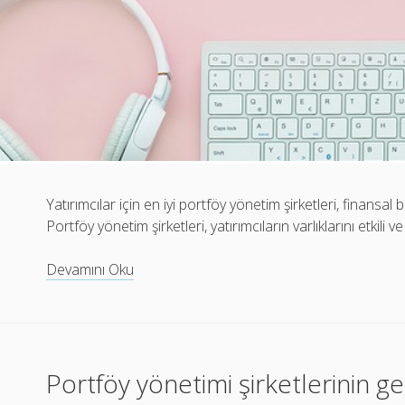
Yatırımcılar için en iyi portföy yönetim şirketleri, finansal 
Portföy yönetim şirketleri, yatırımcıların varlıklarını etkili v
Yatırımcılar
Devamını Oku
için
en
iyi
portföy
Portföy yönetimi şirketlerinin get
yönetim
şirketleri