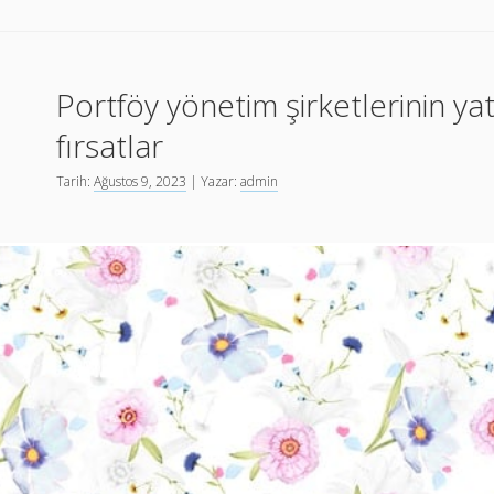
şirketleri
ile
yatırım
Portföy yönetim şirketlerinin y
yapmanın
avantajları
fırsatlar
nelerdir?
Tarih:
Ağustos 9, 2023
| Yazar:
admin