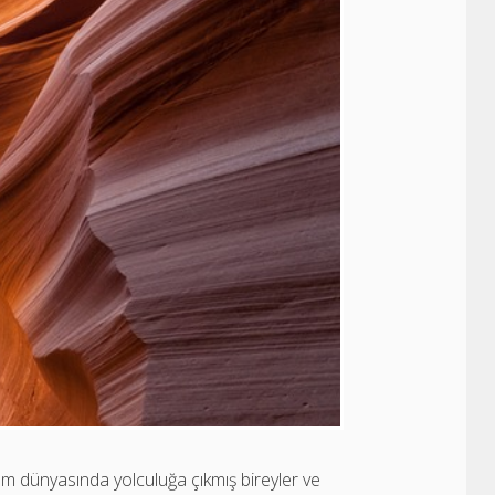
ırım dünyasında yolculuğa çıkmış bireyler ve