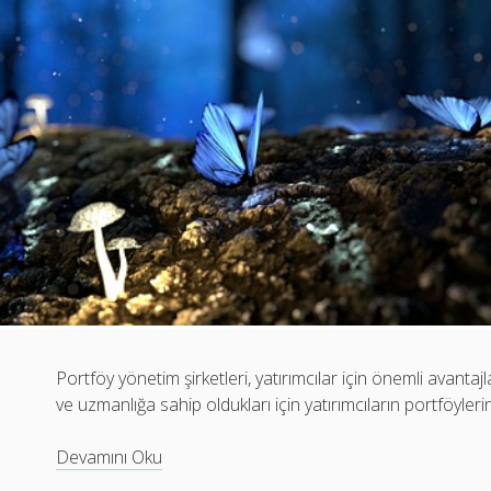
Portföy yönetim şirketleri, yatırımcılar için önemli avanta
ve uzmanlığa sahip oldukları için yatırımcıların portföylerin
Portföy
Devamını Oku
yönetim