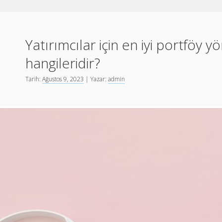
Portföy
Yatırımcılar için en iyi portföy y
Yönetim
hangileridir?
Şirketleri
Tarih:
Ağustos 9, 2023
| Yazar:
admin
Yazılar