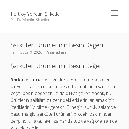
menüyü
Portföy Yönetim Şirketleri
aç
Portföy Yönetim Şirketleri
Yan
Ara
Menü
Liste
Ara
Sarkuteri Urunlerinin Besin Degeri
Sayfa Listesi
Tarih:
Şubat 9, 2026
| Yazar:
admin
Youtube Beğeni Gönderme Hilesi
Liste
Şarküteri Ürünlerinin Besin Değeri
Sayfa Listesi
Youtube Beğeni Gönderme Hilesi
Şarküteri ürünleri
, günlük beslenmemizde önemli
bir yer tutar. Bu ürünler, lezzetli olmalarının yanı sıra,
çeşitli besin değerleri ile de dikkat çeker. Ancak, bu
ürünlerin sağlığımız üzerindeki etkilerini anlamak için
içeriklerini iyi bilmek gerekir. Örneğin, sucuk, salam ve
pastırma gibi şarküteri ürünleri, protein bakımından
zengindir. Fakat, aynı zamanda tuz ve yağ oranları da
yüksek olabilir.