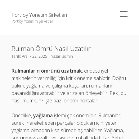
menüyü
Portföy Yönetim Şirketleri
aç
Portföy Yönetim Şirketleri
Yan
Ara
Menü
Liste
Ara
Rulman Ömrü Nasıl Uzatılır
Sayfa Listesi
Tarih:
Aralık 22, 2025
| Yazar:
admin
Youtube Beğeni Gönderme Hilesi
Liste
Rulmanların ömrünü uzatmak
, endüstriyel
Sayfa Listesi
makinelerin verimliliği için kritik öneme sahiptir. Doğru
Youtube Beğeni Gönderme Hilesi
bakım, yağlama ve çalışma koşulları, rulmanların
dayanıklılığını artırabilir ve arızaları önleyebilir. Peki, bu
nasıl mümkün? İşte bazı önemli noktalar:
Öncelikle,
yağlama
işlemi çok önemlidir. Rulmanlar,
sürekli hareket eden parçalar oldukları için, yeterli
yağlama olmadan kısa sürede aşınabilirler. Yağlama,
sürtünmeyi azaltır ve ısıyı kontrol altında tutar. Yeterli