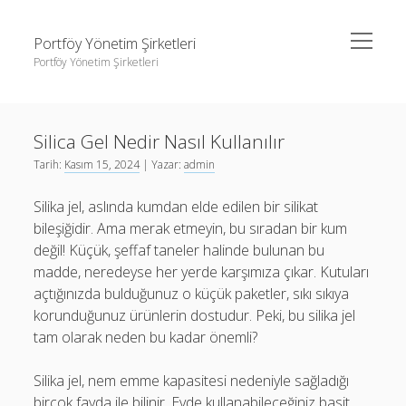
menüyü
Portföy Yönetim Şirketleri
aç
Portföy Yönetim Şirketleri
Yan
Ara
Menü
Liste
Ara
Silica Gel Nedir Nasıl Kullanılır
Sayfa Listesi
Tarih:
Kasım 15, 2024
| Yazar:
admin
Youtube Beğeni Gönderme Hilesi
Liste
Silika jel, aslında kumdan elde edilen bir silikat
Sayfa Listesi
bileşiğidir. Ama merak etmeyin, bu sıradan bir kum
Youtube Beğeni Gönderme Hilesi
değil! Küçük, şeffaf taneler halinde bulunan bu
madde, neredeyse her yerde karşımıza çıkar. Kutuları
açtığınızda bulduğunuz o küçük paketler, sıkı sıkıya
korunduğunuz ürünlerin dostudur. Peki, bu silika jel
tam olarak neden bu kadar önemli?
Silika jel, nem emme kapasitesi nedeniyle sağladığı
birçok fayda ile bilinir. Evde kullanabileceğiniz basit