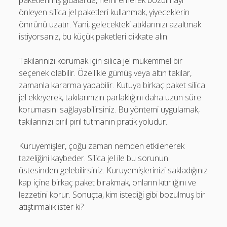
paketlenmiş gıdalarda, nemi emerek bozulmayı
önleyen silica jel paketleri kullanmak, yiyeceklerin
ömrünü uzatır. Yani, gelecekteki atıklarınızı azaltmak
istiyorsanız, bu küçük paketleri dikkate alın.
Takılarınızı korumak için silica jel mükemmel bir
seçenek olabilir. Özellikle gümüş veya altın takılar,
zamanla kararma yapabilir. Kutuya birkaç paket silica
jel ekleyerek, takılarınızın parlaklığını daha uzun süre
korumasını sağlayabilirsiniz. Bu yöntemi uygulamak,
takılarınızı pırıl pırıl tutmanın pratik yoludur.
Kuruyemişler, çoğu zaman nemden etkilenerek
tazeliğini kaybeder. Silica jel ile bu sorunun
üstesinden gelebilirsiniz. Kuruyemişlerinizi sakladığınız
kap içine birkaç paket bırakmak, onların kıtırlığını ve
lezzetini korur. Sonuçta, kim istediği gibi bozulmuş bir
atıştırmalık ister ki?