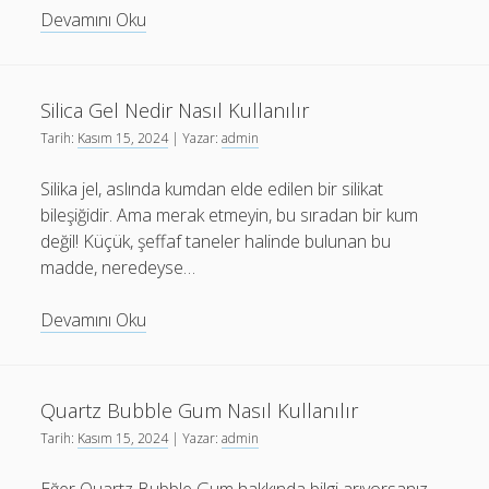
Duspatalin
Devamını Oku
Nasıl
Kullanılır
Silica Gel Nedir Nasıl Kullanılır
Tarih:
Kasım 15, 2024
| Yazar:
admin
Silika jel, aslında kumdan elde edilen bir silikat
bileşiğidir. Ama merak etmeyin, bu sıradan bir kum
değil! Küçük, şeffaf taneler halinde bulunan bu
madde, neredeyse…
Silica
Devamını Oku
Gel
Nedir
Nasıl
Quartz Bubble Gum Nasıl Kullanılır
Kullanılır
Tarih:
Kasım 15, 2024
| Yazar:
admin