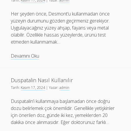
Tarih:
Kasım 17, 2024
| Yazar:
admin
Her şeyden önce, Desmont’u kullanmadan önce
yüzeyin durumunu gözden geçirmeniz gerekiyor.
Uygulayacağınız yüzey ahşap, fayans veya metal
olabilir. Özellikle hassas yüzeylerde, ürünü test
etmeden kullanmamak…
Desmont
Devamını Oku
Nasıl
Kullanılır
Duspatalin Nasıl Kullanılır
Tarih:
Kasım 17, 2024
| Yazar:
admin
Duspatalin’i kullanmaya başlamadan önce doğru
dozu belirlemek çok önemlidir. Genellikle yetişkinler
için önerilen doz, günde iki kez, yemeklerden 20
dakika önce alınmasıdır. Eğer doktorunuz farklı…