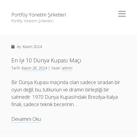
menüyü
Portföy Yönetim Şirketleri
aç
Portföy Yönetim Şirketleri
Yan
Ara
Menü
Liste
Ara
Ay:
Kasım 2024
Sayfa Listesi
Youtube Beğeni Gönderme Hilesi
En İyi 10 Dünya Kupası Maçı
Liste
Tarih:
Kasım 28, 2024
| Yazar:
admin
Sayfa Listesi
Bir Dünya Kupası maçında olan sadece sıradan bir
Youtube Beğeni Gönderme Hilesi
oyun değil; bu, tutkunun ve dramın birleştiği bir
sahnedir. 1970 Dünya Kupası’ndaki Brezilya-İtalya
finali, sadece teknik becerinin…
En
Devamını Oku
İyi
10