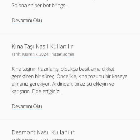
Solana sniper bot brings…
Key
Devamını Oku
Takeaways
from
Solana
Kına Taşı Nasıl Kullanılır
Sniper
Tarih:
Kasım 17, 2024
| Yazar:
admin
Bot
Success
Kına taşının hazırlanışı oldukça basit ama dikkat
Stories
gerektiren bir süreç. Öncelikle, kına tozunu bir kaseye
almanız gerekiyor. Ardından, biraz su ekleyin ve
karıştırın. Elde ettiğiniz…
Kına
Devamını Oku
Taşı
Nasıl
Kullanılır
Desmont Nasıl Kullanılır