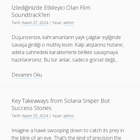
Dünya
İzlediğinizde Etkileyici Olan Film
Kupası
Soundtrack’leri
Maçı
Tarih:
Kasım 27, 2024
| Yazar:
admin
Düşünsenize, kahramanların yaylı çalgılar eşliğinde
savaşa girdiği o müthiş kısım. Kalp atışlarınız hızlanır,
adeta sahnedeki karakterlerle birlikte savaşmaya
hazırlanırsınız. Bu tür anlar, sadece görsel değil,…
İzlediğinizde
Devamını Oku
Etkileyici
Olan
Film
Key Takeaways from Solana Sniper Bot
Soundtrack’leri
Success Stories
Tarih:
Kasım 25, 2024
| Yazar:
admin
Imagine a hawk swooping down to catch its prey in
the blink of an eye. That’s the kind of precision the