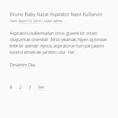
Nasıl
Kullanılır
Bruno Baby Nazal Aspiratör Nasıl Kullanılır
Tarih:
Kasım 15, 2024
| Yazar:
admin
Aspiratörü kullanmadan önce, güvenli bir ortam
oluşturmak önemlidir. Elinizi yıkamak, hijyen açısından
kritik bir adımdır. Ayrıca, aspiratörün tüm parçalarını
kontrol etmek de yardımcı olur. Her…
Bruno
Devamını Oku
Baby
Nazal
Aspiratör
Yazı
1
2
3
İleri
Nasıl
sayfalaması
Kullanılır