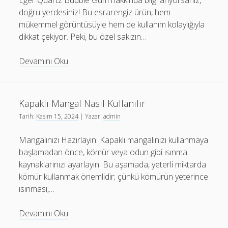
Eğer Quartz Bubble Gum hakkında bilgi arıyorsanız,
doğru yerdesiniz! Bu esrarengiz ürün, hem
mükemmel görüntüsüyle hem de kullanım kolaylığıyla
dikkat çekiyor. Peki, bu özel sakızın…
Quartz
Devamını Oku
Bubble
Gum
Nasıl
Kapaklı Mangal Nasıl Kullanılır
Kullanılır
Tarih:
Kasım 15, 2024
| Yazar:
admin
Mangalınızı Hazırlayın: Kapaklı mangalınızı kullanmaya
başlamadan önce, kömür veya odun gibi ısınma
kaynaklarınızı ayarlayın. Bu aşamada, yeterli miktarda
kömür kullanmak önemlidir; çünkü kömürün yeterince
ısınması,…
Kapaklı
Devamını Oku
Mangal